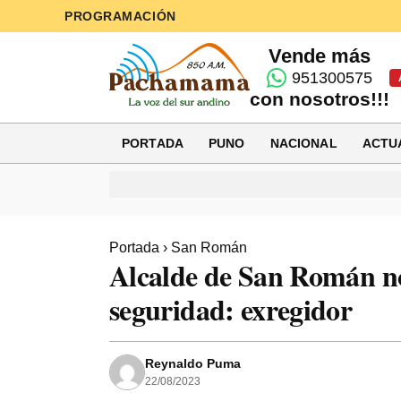
PROGRAMACIÓN
Vende más
951300575
con nosotros!!!
PORTADA
PUNO
NACIONAL
ACTU
Portada
›
San Román
Alcalde de San Román n
seguridad: exregidor
Reynaldo Puma
22/08/2023