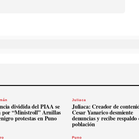
omán
Juliaca
ncia dividida del PIAA se
Juliaca: Creador de conteni
 por “Ministroll” Arnillas
Cesar Yanarico desmiente
enigro protestas en Puno
denuncias y recibe respaldo 
población
ro
Puno