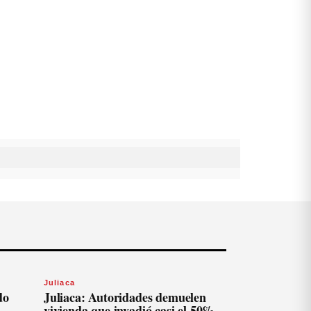
Juliaca
do
Juliaca: Autoridades demuelen
vivienda que invadió casi el 50%