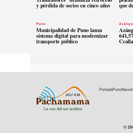
y pérdida de socios en cinco años
que d
Puno
Azánga
Municipalidad de Puno lanza
Azáng
sistema digital para modernizar
641,57
transporte público
Ccall
Portada
Puno
Nacion
© 2