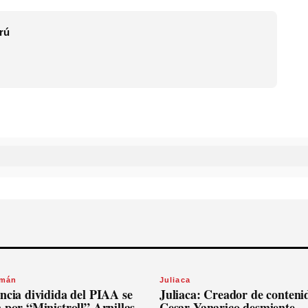
rú
omán
Juliaca
ncia dividida del PIAA se
Juliaca: Creador de conteni
 por “Ministroll” Arnillas
Cesar Yanarico desmiente