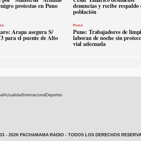
enigro protestas en Puno
denuncias y recibe respaldo 
población
ro
Puno
aro: Arapa asegura S/
Puno: Trabajadores de limp
3 para el puente de Alto
laboran de noche sin protec
a
vial adecuada
al
Actualidad
Internacional
Deportes
003 - 2026 PACHAMAMA RADIO - TODOS LOS DERECHOS RESERV