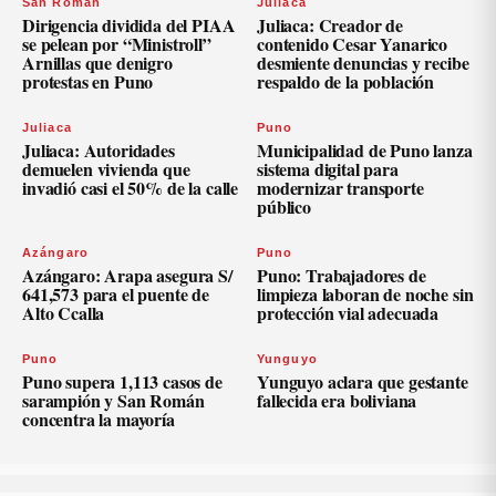
San Román
Juliaca
Dirigencia dividida del PIAA
Juliaca: Creador de
se pelean por “Ministroll”
contenido Cesar Yanarico
Arnillas que denigro
desmiente denuncias y recibe
protestas en Puno
respaldo de la población
Juliaca
Puno
Juliaca: Autoridades
Municipalidad de Puno lanza
demuelen vivienda que
sistema digital para
invadió casi el 50% de la calle
modernizar transporte
público
Azángaro
Puno
Azángaro: Arapa asegura S/
Puno: Trabajadores de
641,573 para el puente de
limpieza laboran de noche sin
Alto Ccalla
protección vial adecuada
Puno
Yunguyo
Puno supera 1,113 casos de
Yunguyo aclara que gestante
sarampión y San Román
fallecida era boliviana
concentra la mayoría