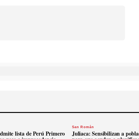
San Román
dmite lista de Perú Primero
Juliaca: Sensibilizan a pobl