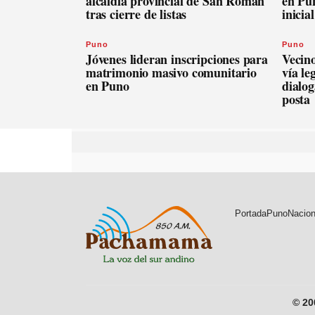
alcaldía provincial de San Román
en Pu
tras cierre de listas
inicia
Puno
Puno
Jóvenes lideran inscripciones para
Vecin
matrimonio masivo comunitario
vía le
en Puno
dialog
posta
Portada
Puno
Nacion
© 2