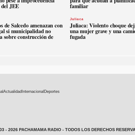
no pese a improcedencia
para que acudan a planifica
l del JEE
familiar
Juliaca
os de Salcedo amenazan con
Juliaca: Violento choque dej
gal si municipalidad no
una mujer grave y una cami
a sobre construcción de
fugada
al
Actualidad
Internacional
Deportes
003 - 2026 PACHAMAMA RADIO - TODOS LOS DERECHOS RESERV