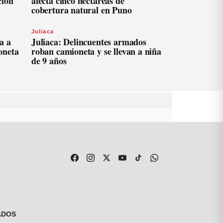
ción
afecta cinco hectáreas de
cobertura natural en Puno
Juliaca
a a
Juliaca: Delincuentes armados
oneta
roban camioneta y se llevan a niña
de 9 años
ADOS