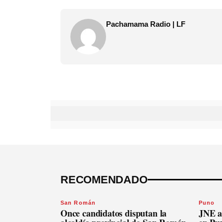
Pachamama Radio | LF
RECOMENDADO
San Román
Puno
Once candidatos disputan la
JNE a