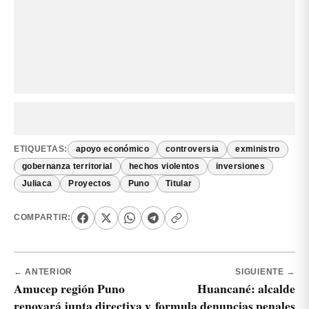
ETIQUETAS:
apoyo económico
controversia
exministro
gobernanza territorial
hechos violentos
inversiones
Juliaca
Proyectos
Puno
Titular
COMPARTIR:
← ANTERIOR
SIGUIENTE →
Amucep región Puno
Huancané: alcalde
renovará junta directiva y
formula denuncias penales