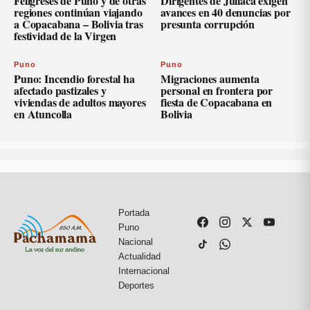
Feligreses de Puno y de otras
Dirigentes de Juliaca exigen
regiones continúan viajando
avances en 40 denuncias por
a Copacabana – Bolivia tras
presunta corrupción
festividad de la Virgen
Puno
Puno
Puno: Incendio forestal ha
Migraciones aumenta
afectado pastizales y
personal en frontera por
viviendas de adultos mayores
fiesta de Copacabana en
en Atuncolla
Bolivia
Portada
Puno
Nacional
Actualidad
Internacional
Deportes