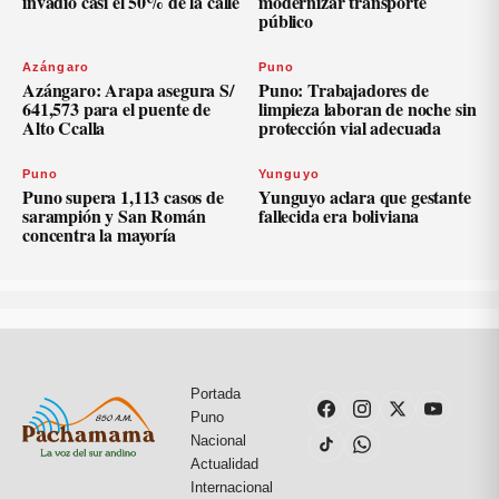
invadió casi el 50% de la calle
modernizar transporte
público
Azángaro
Puno
Azángaro: Arapa asegura S/
Puno: Trabajadores de
641,573 para el puente de
limpieza laboran de noche sin
Alto Ccalla
protección vial adecuada
Puno
Yunguyo
Puno supera 1,113 casos de
Yunguyo aclara que gestante
sarampión y San Román
fallecida era boliviana
concentra la mayoría
Portada
Puno
Nacional
Actualidad
Internacional