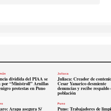
omán
Juliaca
ncia dividida del PIAA se
Juliaca: Creador de conteni
 por “Ministroll” Arnillas
Cesar Yanarico desmiente
enigro protestas en Puno
denuncias y recibe respaldo 
población
ro
Puno
aro: Arapa asegura S/
Puno: Trabajadores de limp