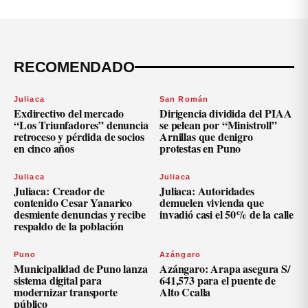
RECOMENDADO
Juliaca
San Román
Exdirectivo del mercado
Dirigencia dividida del PIAA
“Los Triunfadores” denuncia
se pelean por “Ministroll”
retroceso y pérdida de socios
Arnillas que denigro
en cinco años
protestas en Puno
Juliaca
Juliaca
Juliaca: Creador de
Juliaca: Autoridades
contenido Cesar Yanarico
demuelen vivienda que
desmiente denuncias y recibe
invadió casi el 50% de la calle
respaldo de la población
Puno
Azángaro
Municipalidad de Puno lanza
Azángaro: Arapa asegura S/
sistema digital para
641,573 para el puente de
modernizar transporte
Alto Ccalla
público