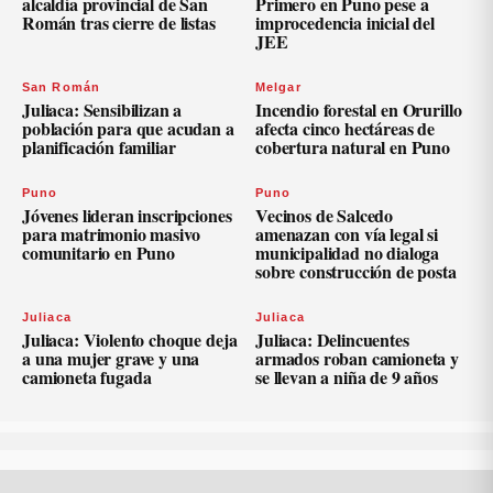
alcaldía provincial de San
Primero en Puno pese a
Román tras cierre de listas
improcedencia inicial del
JEE
San Román
Melgar
Juliaca: Sensibilizan a
Incendio forestal en Orurillo
población para que acudan a
afecta cinco hectáreas de
planificación familiar
cobertura natural en Puno
Puno
Puno
Jóvenes lideran inscripciones
Vecinos de Salcedo
para matrimonio masivo
amenazan con vía legal si
comunitario en Puno
municipalidad no dialoga
sobre construcción de posta
Juliaca
Juliaca
Juliaca: Violento choque deja
Juliaca: Delincuentes
a una mujer grave y una
armados roban camioneta y
camioneta fugada
se llevan a niña de 9 años