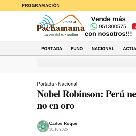
PROGRAMACIÓN
Vende más
951300575
con nosotros!!!
PORTADA
PUNO
NACIONAL
ACTU
Portada
›
Nacional
Nobel Robinson: Perú nec
no en oro
Carlos Roque
30/10/2025