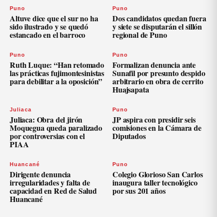
Puno
Puno
Altuve dice que el sur no ha
Dos candidatos quedan fuera
sido ilustrado y se quedó
y siete se disputarán el sillón
estancado en el barroco
regional de Puno
Puno
Puno
Ruth Luque: “Han retomado
Formalizan denuncia ante
las prácticas fujimontesinistas
Sunafil por presunto despido
para debilitar a la oposición”
arbitrario en obra de cerrito
Huajsapata
Juliaca
Puno
Juliaca: Obra del jirón
JP aspira con presidir seis
Moquegua queda paralizado
comisiones en la Cámara de
por controversias con el
Diputados
PIAA
Huancané
Puno
Dirigente denuncia
Colegio Glorioso San Carlos
irregularidades y falta de
inaugura taller tecnológico
capacidad en Red de Salud
por sus 201 años
Huancané