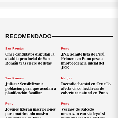
RECOMENDADO
San Román
Puno
Once candidatos disputan la
JNE admite lista de Perú
alcaldía provincial de San
Primero en Puno pese a
Román tras cierre de listas
improcedencia inicial del
JEE
San Román
Melgar
Juliaca: Sensibilizan a
Incendio forestal en Orurillo
población para que acudan a
afecta cinco hectáreas de
planificación familiar
cobertura natural en Puno
Puno
Puno
Jóvenes lideran inscripciones
Vecinos de Salcedo
para matrimonio masivo
amenazan con vía legal si
comunitario en Puno
municipalidad no dialoga