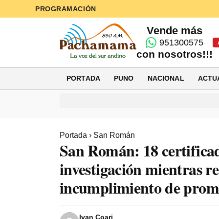
PROGRAMACIÓN
Vende más
951300575
con nosotros!!!
PORTADA
PUNO
NACIONAL
ACTU
Portada
›
San Román
San Román: 18 certificad
investigación mientras r
incumplimiento de prome
Ivan Coari