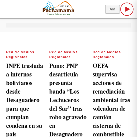
AM
Red de Medios
Red de Medios
Red de Medios
Regionales
Regionales
Regionales
INPE traslada
Puno: PNP
OEFA
a internos
desarticula
supervisa
bolivianos
presunta
acciones de
desde
banda “Los
remediación
Desaguadero
Lechuceros
ambiental tras
para que
del Sur” tras
volcadura de
cumplan
robo agravado
camión
condena en su
en
cisterna de
país
Desaguadero
combustible