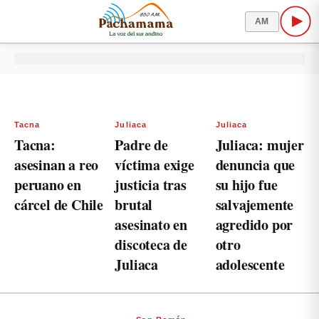
AM
Tacna
Juliaca
Juliaca
Tacna:
Padre de
Juliaca: mujer
asesinan a reo
víctima exige
denuncia que
peruano en
justicia tras
su hijo fue
cárcel de Chile
brutal
salvajemente
asesinato en
agredido por
discoteca de
otro
Juliaca
adolescente