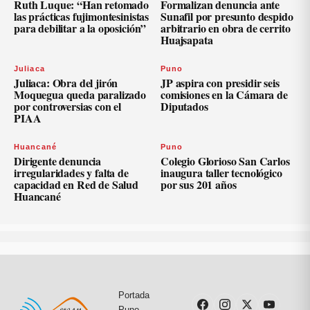
Ruth Luque: “Han retomado
Formalizan denuncia ante
las prácticas fujimontesinistas
Sunafil por presunto despido
para debilitar a la oposición”
arbitrario en obra de cerrito
Huajsapata
Juliaca
Puno
Juliaca: Obra del jirón
JP aspira con presidir seis
Moquegua queda paralizado
comisiones en la Cámara de
por controversias con el
Diputados
PIAA
Huancané
Puno
Dirigente denuncia
Colegio Glorioso San Carlos
irregularidades y falta de
inaugura taller tecnológico
capacidad en Red de Salud
por sus 201 años
Huancané
Portada
Puno