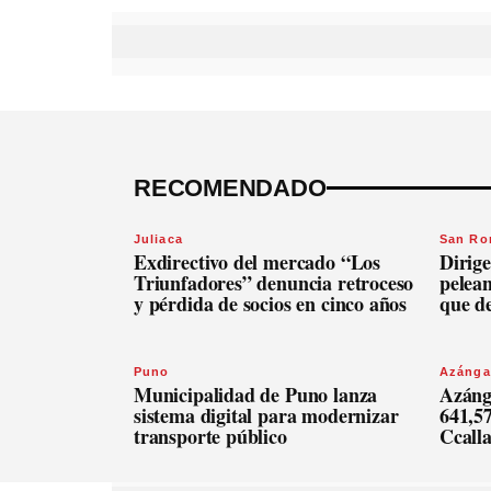
RECOMENDADO
Juliaca
San R
Exdirectivo del mercado “Los
Dirige
Triunfadores” denuncia retroceso
pelean
y pérdida de socios en cinco años
que d
Puno
Azánga
Municipalidad de Puno lanza
Azáng
sistema digital para modernizar
641,57
transporte público
Ccall