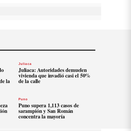
Juliaca
do
Juliaca: Autoridades demuelen
vivienda que invadió casi el 50%
de la
de la calle
Puno
ieza
Puno supera 1,113 casos de
ción
sarampión y San Román
concentra la mayoría