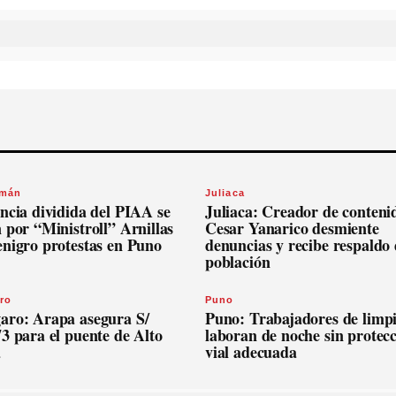
omán
Juliaca
ncia dividida del PIAA se
Juliaca: Creador de conteni
 por “Ministroll” Arnillas
Cesar Yanarico desmiente
enigro protestas en Puno
denuncias y recibe respaldo 
población
ro
Puno
aro: Arapa asegura S/
Puno: Trabajadores de limp
3 para el puente de Alto
laboran de noche sin protec
a
vial adecuada