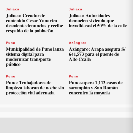
Juliaca
Juliaca
Juliaca: Creador de
Juliaca: Autoridades
contenido Cesar Yanarico
demuelen vivienda que
desmiente denuncias y recibe
invadió casi el 50% de la calle
respaldo de la población
Puno
Azángaro
Municipalidad de Puno lanza
Azángaro: Arapa asegura S/
sistema digital para
641,573 para el puente de
modernizar transporte
Alto Ccalla
público
Puno
Puno
Puno: Trabajadores de
Puno supera 1,113 casos de
limpieza laboran de noche sin
sarampión y San Román
protección vial adecuada
concentra la mayoría