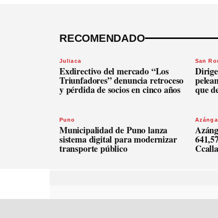
RECOMENDADO
Juliaca
San R
Exdirectivo del mercado “Los
Dirige
Triunfadores” denuncia retroceso
pelean
y pérdida de socios en cinco años
que d
Puno
Azánga
Municipalidad de Puno lanza
Azáng
sistema digital para modernizar
641,57
transporte público
Ccall