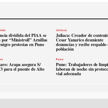
omán
Juliaca
ncia dividida del PIAA se
Juliaca: Creador de conteni
 por “Ministroll” Arnillas
Cesar Yanarico desmiente
enigro protestas en Puno
denuncias y recibe respaldo 
población
ro
Puno
aro: Arapa asegura S/
Puno: Trabajadores de limp
3 para el puente de Alto
laboran de noche sin protec
a
vial adecuada