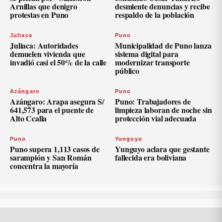
Arnillas que denigro
desmiente denuncias y recibe
protestas en Puno
respaldo de la población
Juliaca
Puno
Juliaca: Autoridades
Municipalidad de Puno lanza
demuelen vivienda que
sistema digital para
invadió casi el 50% de la calle
modernizar transporte
público
Azángaro
Puno
Azángaro: Arapa asegura S/
Puno: Trabajadores de
641,573 para el puente de
limpieza laboran de noche sin
Alto Ccalla
protección vial adecuada
Puno
Yunguyo
Puno supera 1,113 casos de
Yunguyo aclara que gestante
sarampión y San Román
fallecida era boliviana
concentra la mayoría