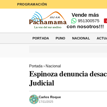
PROGRAMACIÓN
Vende más
951300575
con nosotros!!!
PORTADA
PUNO
NACIONAL
ACTU
Portada
›
Nacional
Espinoza denuncia desac
Judicial
Carlos Roque
17/11/2025