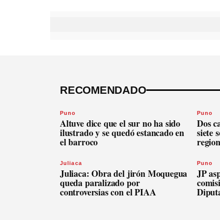
RECOMENDADO
Puno
Puno
Altuve dice que el sur no ha sido
Dos c
ilustrado y se quedó estancado en
siete 
el barroco
regio
Juliaca
Puno
Juliaca: Obra del jirón Moquegua
JP asp
queda paralizado por
comis
controversias con el PIAA
Diput