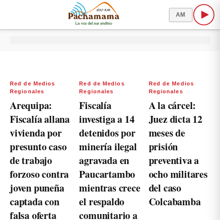
AM
Red de Medios
Red de Medios
Red de Medios
Regionales
Regionales
Regionales
Arequipa:
Fiscalía
A la cárcel:
Fiscalía allana
investiga a 14
Juez dicta 12
vivienda por
detenidos por
meses de
presunto caso
minería ilegal
prisión
de trabajo
agravada en
preventiva a
forzoso contra
Paucartambo
ocho militares
joven puneña
mientras crece
del caso
captada con
el respaldo
Colcabamba
falsa oferta
comunitario a