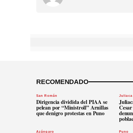
RECOMENDADO
San Román
Juliaca
Dirigencia dividida del PIAA se
Julia
pelean por “Ministroll” Arnillas
Cesar
que denigro protestas en Puno
denunc
pobla
Azángaro
Puno