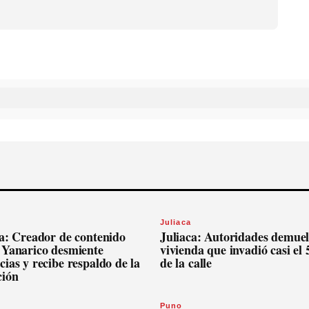
Juliaca
ca: Creador de contenido
Juliaca: Autoridades demue
 Yanarico desmiente
vivienda que invadió casi el
ias y recibe respaldo de la
de la calle
ción
Puno