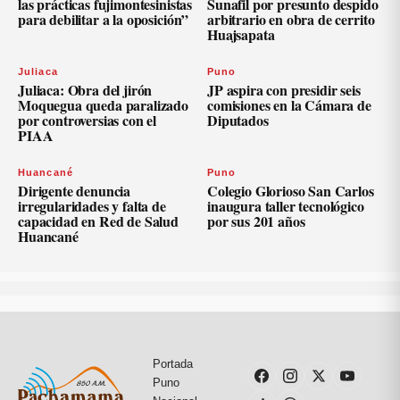
las prácticas fujimontesinistas
Sunafil por presunto despido
para debilitar a la oposición”
arbitrario en obra de cerrito
Huajsapata
Juliaca
Puno
Juliaca: Obra del jirón
JP aspira con presidir seis
Moquegua queda paralizado
comisiones en la Cámara de
por controversias con el
Diputados
PIAA
Huancané
Puno
Dirigente denuncia
Colegio Glorioso San Carlos
irregularidades y falta de
inaugura taller tecnológico
capacidad en Red de Salud
por sus 201 años
Huancané
Portada
Puno