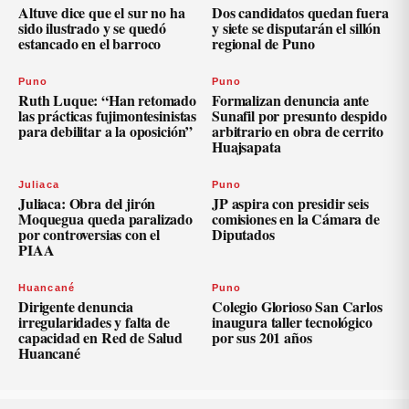
Altuve dice que el sur no ha
Dos candidatos quedan fuera
sido ilustrado y se quedó
y siete se disputarán el sillón
estancado en el barroco
regional de Puno
Puno
Puno
Ruth Luque: “Han retomado
Formalizan denuncia ante
las prácticas fujimontesinistas
Sunafil por presunto despido
para debilitar a la oposición”
arbitrario en obra de cerrito
Huajsapata
Juliaca
Puno
Juliaca: Obra del jirón
JP aspira con presidir seis
Moquegua queda paralizado
comisiones en la Cámara de
por controversias con el
Diputados
PIAA
Huancané
Puno
Dirigente denuncia
Colegio Glorioso San Carlos
irregularidades y falta de
inaugura taller tecnológico
capacidad en Red de Salud
por sus 201 años
Huancané