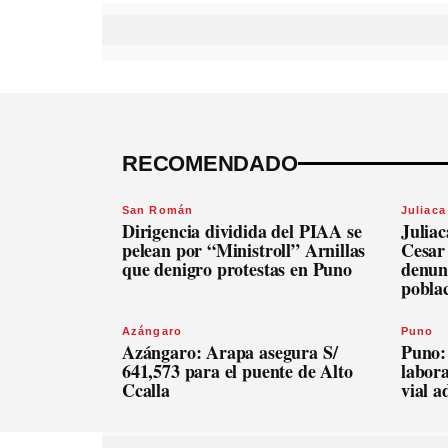
RECOMENDADO
San Román
Juliaca
Dirigencia dividida del PIAA se
Julia
pelean por “Ministroll” Arnillas
Cesar
que denigro protestas en Puno
denunc
pobla
Azángaro
Puno
Azángaro: Arapa asegura S/
Puno:
641,573 para el puente de Alto
labora
Ccalla
vial 