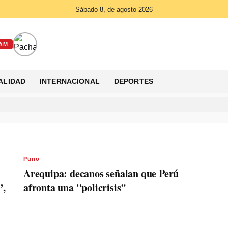
Sábado 8, de agosto 2026
AM
ALIDAD
INTERNACIONAL
DEPORTES
Puno
Arequipa: decanos señalan que Perú
”,
afronta una "policrisis"