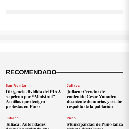
RECOMENDADO
San Román
Juliaca
Dirigencia dividida del PIAA
Juliaca: Creador de
se pelean por “Ministroll”
contenido Cesar Yanarico
Arnillas que denigro
desmiente denuncias y recibe
protestas en Puno
respaldo de la población
Juliaca
Puno
Juliaca: Autoridades
Municipalidad de Puno lanza
demuelen vivienda que
sistema digital para