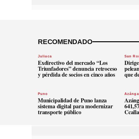
RECOMENDADO
Juliaca
San R
Exdirectivo del mercado “Los
Dirige
Triunfadores” denuncia retroceso
pelean
y pérdida de socios en cinco años
que d
Puno
Azánga
Municipalidad de Puno lanza
Azáng
sistema digital para modernizar
641,57
transporte público
Ccall