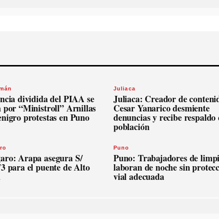
omán
Juliaca
ncia dividida del PIAA se
Juliaca: Creador de conteni
 por “Ministroll” Arnillas
Cesar Yanarico desmiente
enigro protestas en Puno
denuncias y recibe respaldo 
población
ro
Puno
aro: Arapa asegura S/
Puno: Trabajadores de limp
3 para el puente de Alto
laboran de noche sin protec
a
vial adecuada