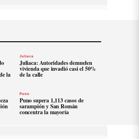
Juliaca
do
Juliaca: Autoridades demuelen
vivienda que invadió casi el 50%
de la
de la calle
Puno
ieza
Puno supera 1,113 casos de
ción
sarampión y San Román
concentra la mayoría