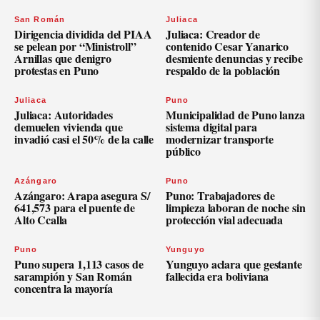
San Román
Juliaca
Dirigencia dividida del PIAA
Juliaca: Creador de
se pelean por “Ministroll”
contenido Cesar Yanarico
Arnillas que denigro
desmiente denuncias y recibe
protestas en Puno
respaldo de la población
Juliaca
Puno
Juliaca: Autoridades
Municipalidad de Puno lanza
demuelen vivienda que
sistema digital para
invadió casi el 50% de la calle
modernizar transporte
público
Azángaro
Puno
Azángaro: Arapa asegura S/
Puno: Trabajadores de
641,573 para el puente de
limpieza laboran de noche sin
Alto Ccalla
protección vial adecuada
Puno
Yunguyo
Puno supera 1,113 casos de
Yunguyo aclara que gestante
sarampión y San Román
fallecida era boliviana
concentra la mayoría