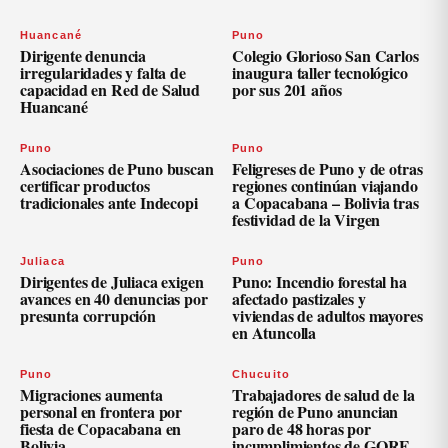
Huancané
Puno
Dirigente denuncia
Colegio Glorioso San Carlos
irregularidades y falta de
inaugura taller tecnológico
capacidad en Red de Salud
por sus 201 años
Huancané
Puno
Puno
Asociaciones de Puno buscan
Feligreses de Puno y de otras
certificar productos
regiones continúan viajando
tradicionales ante Indecopi
a Copacabana – Bolivia tras
festividad de la Virgen
Juliaca
Puno
Dirigentes de Juliaca exigen
Puno: Incendio forestal ha
avances en 40 denuncias por
afectado pastizales y
presunta corrupción
viviendas de adultos mayores
en Atuncolla
Puno
Chucuito
Migraciones aumenta
Trabajadores de salud de la
personal en frontera por
región de Puno anuncian
fiesta de Copacabana en
paro de 48 horas por
Bolivia
incumplimientos de GORE.