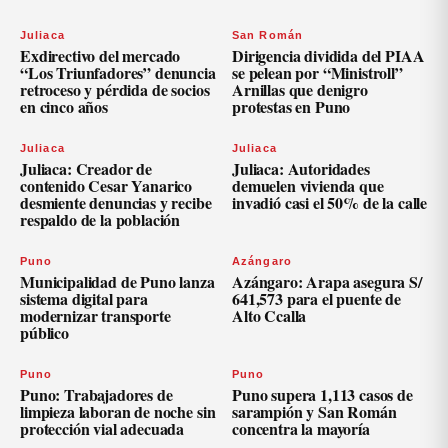
Juliaca
San Román
Exdirectivo del mercado
Dirigencia dividida del PIAA
“Los Triunfadores” denuncia
se pelean por “Ministroll”
retroceso y pérdida de socios
Arnillas que denigro
en cinco años
protestas en Puno
Juliaca
Juliaca
Juliaca: Creador de
Juliaca: Autoridades
contenido Cesar Yanarico
demuelen vivienda que
desmiente denuncias y recibe
invadió casi el 50% de la calle
respaldo de la población
Puno
Azángaro
Municipalidad de Puno lanza
Azángaro: Arapa asegura S/
sistema digital para
641,573 para el puente de
modernizar transporte
Alto Ccalla
público
Puno
Puno
Puno: Trabajadores de
Puno supera 1,113 casos de
limpieza laboran de noche sin
sarampión y San Román
protección vial adecuada
concentra la mayoría