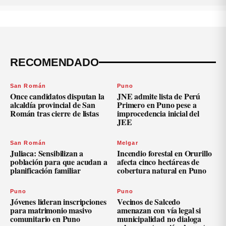
RECOMENDADO
San Román
Puno
Once candidatos disputan la
JNE admite lista de Perú
alcaldía provincial de San
Primero en Puno pese a
Román tras cierre de listas
improcedencia inicial del
JEE
San Román
Melgar
Juliaca: Sensibilizan a
Incendio forestal en Orurillo
población para que acudan a
afecta cinco hectáreas de
planificación familiar
cobertura natural en Puno
Puno
Puno
Jóvenes lideran inscripciones
Vecinos de Salcedo
para matrimonio masivo
amenazan con vía legal si
comunitario en Puno
municipalidad no dialoga