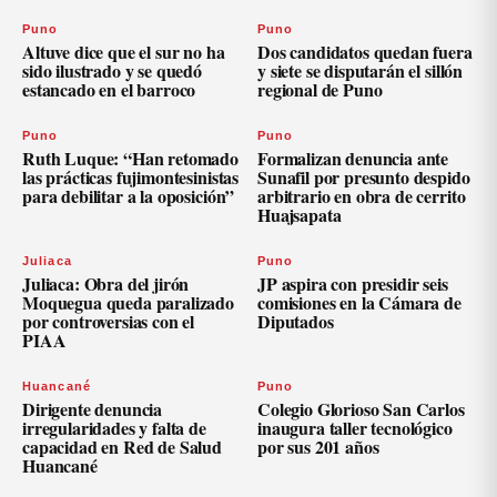
Puno
Puno
Altuve dice que el sur no ha
Dos candidatos quedan fuera
sido ilustrado y se quedó
y siete se disputarán el sillón
estancado en el barroco
regional de Puno
Puno
Puno
Ruth Luque: “Han retomado
Formalizan denuncia ante
las prácticas fujimontesinistas
Sunafil por presunto despido
para debilitar a la oposición”
arbitrario en obra de cerrito
Huajsapata
Juliaca
Puno
Juliaca: Obra del jirón
JP aspira con presidir seis
Moquegua queda paralizado
comisiones en la Cámara de
por controversias con el
Diputados
PIAA
Huancané
Puno
Dirigente denuncia
Colegio Glorioso San Carlos
irregularidades y falta de
inaugura taller tecnológico
capacidad en Red de Salud
por sus 201 años
Huancané