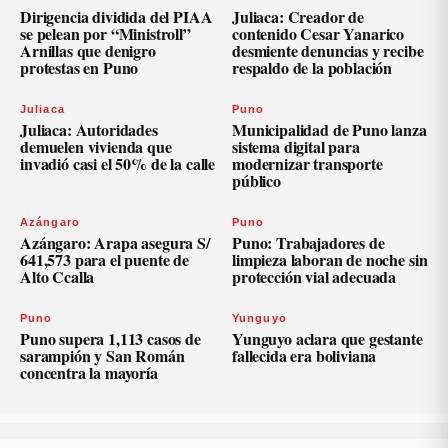
Dirigencia dividida del PIAA
Juliaca: Creador de
se pelean por “Ministroll”
contenido Cesar Yanarico
Arnillas que denigro
desmiente denuncias y recibe
protestas en Puno
respaldo de la población
Juliaca
Puno
Juliaca: Autoridades
Municipalidad de Puno lanza
demuelen vivienda que
sistema digital para
invadió casi el 50% de la calle
modernizar transporte
público
Azángaro
Puno
Azángaro: Arapa asegura S/
Puno: Trabajadores de
641,573 para el puente de
limpieza laboran de noche sin
Alto Ccalla
protección vial adecuada
Puno
Yunguyo
Puno supera 1,113 casos de
Yunguyo aclara que gestante
sarampión y San Román
fallecida era boliviana
concentra la mayoría