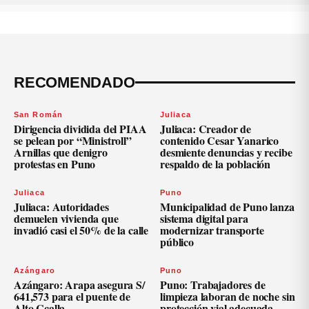
RECOMENDADO
San Román
Juliaca
Dirigencia dividida del PIAA
Juliaca: Creador de
se pelean por “Ministroll”
contenido Cesar Yanarico
Arnillas que denigro
desmiente denuncias y recibe
protestas en Puno
respaldo de la población
Juliaca
Puno
Juliaca: Autoridades
Municipalidad de Puno lanza
demuelen vivienda que
sistema digital para
invadió casi el 50% de la calle
modernizar transporte
público
Azángaro
Puno
Azángaro: Arapa asegura S/
Puno: Trabajadores de
641,573 para el puente de
limpieza laboran de noche sin
Alto Ccalla
protección vial adecuada