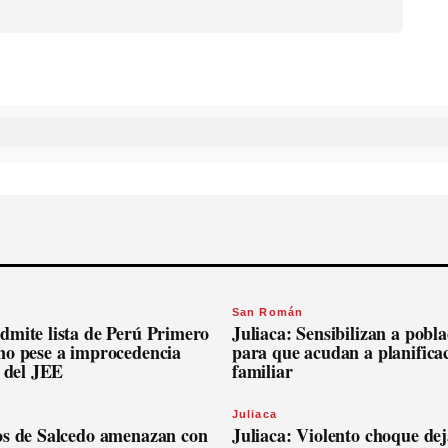
San Román
dmite lista de Perú Primero
Juliaca: Sensibilizan a pobl
no pese a improcedencia
para que acudan a planifica
l del JEE
familiar
Juliaca
os de Salcedo amenazan con
Juliaca: Violento choque dej