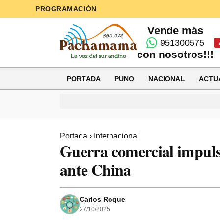
PROGRAMACIÓN
Vende más
951300575
con nosotros!!!
PORTADA
PUNO
NACIONAL
ACTU
Portada
›
Internacional
Guerra comercial impuls
ante China
Carlos Roque
27/10/2025