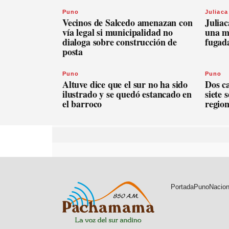
Puno
Juliaca
Vecinos de Salcedo amenazan con
Juliac
vía legal si municipalidad no
una m
dialoga sobre construcción de
fugad
posta
Puno
Puno
Altuve dice que el sur no ha sido
Dos c
ilustrado y se quedó estancado en
siete 
el barroco
regio
Portada
Puno
Nacion