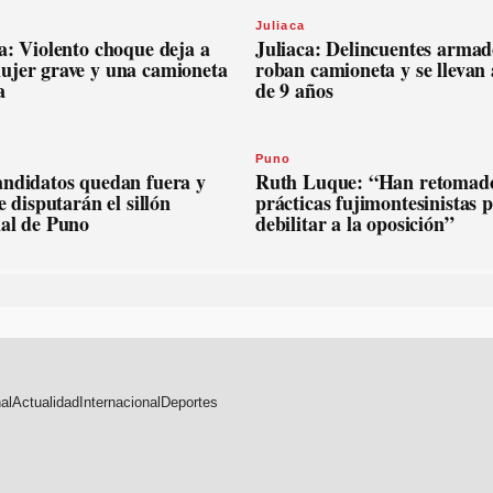
Juliaca
a: Violento choque deja a
Juliaca: Delincuentes armad
ujer grave y una camioneta
roban camioneta y se llevan 
a
de 9 años
Puno
andidatos quedan fuera y
Ruth Luque: “Han retomado
se disputarán el sillón
prácticas fujimontesinistas 
nal de Puno
debilitar a la oposición”
al
Actualidad
Internacional
Deportes