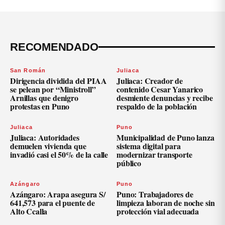
RECOMENDADO
San Román
Juliaca
Dirigencia dividida del PIAA
Juliaca: Creador de
se pelean por “Ministroll”
contenido Cesar Yanarico
Arnillas que denigro
desmiente denuncias y recibe
protestas en Puno
respaldo de la población
Juliaca
Puno
Juliaca: Autoridades
Municipalidad de Puno lanza
demuelen vivienda que
sistema digital para
invadió casi el 50% de la calle
modernizar transporte
público
Azángaro
Puno
Azángaro: Arapa asegura S/
Puno: Trabajadores de
641,573 para el puente de
limpieza laboran de noche sin
Alto Ccalla
protección vial adecuada