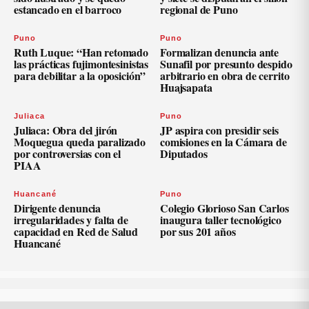
estancado en el barroco
regional de Puno
Puno
Puno
Ruth Luque: “Han retomado
Formalizan denuncia ante
las prácticas fujimontesinistas
Sunafil por presunto despido
para debilitar a la oposición”
arbitrario en obra de cerrito
Huajsapata
Juliaca
Puno
Juliaca: Obra del jirón
JP aspira con presidir seis
Moquegua queda paralizado
comisiones en la Cámara de
por controversias con el
Diputados
PIAA
Huancané
Puno
Dirigente denuncia
Colegio Glorioso San Carlos
irregularidades y falta de
inaugura taller tecnológico
capacidad en Red de Salud
por sus 201 años
Huancané