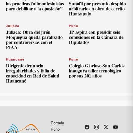
las prácticas fujimontesinistas
Sunafil por presunto despido
para debilitar a la oposición”
arbitrario en obra de cerrito
Huajsapata
Juliaca
Puno
Juliaca: Obra del jirón
JP aspira con presidir seis
Moquegua queda paralizado
comisiones en la Cámara de
por controversias con el
Diputados
PIAA
Huancané
Puno
Dirigente denuncia
Colegio Glorioso San Carlos
irregularidades y falta de
inaugura taller tecnológico
capacidad en Red de Salud
por sus 201 años
Huancané
Portada
Puno