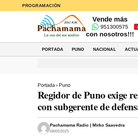
PROGRAMACIÓN
Vende más
951300575
con nosotros!!!
PORTADA
PUNO
NACIONAL
ACTU
Portada
›
Puno
Regidor de Puno exige res
con subgerente de defensa
Pachamama Radio | Mirko Saavedra
08/05/2025