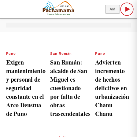
AM
Puno
San Román
Puno
Exigen
San Román:
Advierten
mantenimiento
alcalde de San
incremento
y personal de
Miguel es
de hechos
seguridad
cuestionado
delictivos en
constante en el
por falta de
urbanización
Arco Deustua
obras
Chanu
de Puno
trascendentales
Chanu