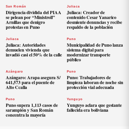
San Román
Juliaca
Dirigencia dividida del PIAA
Juliaca: Creador de
se pelean por “Ministroll”
contenido Cesar Yanarico
Arnillas que denigro
desmiente denuncias y recibe
protestas en Puno
respaldo de la población
Juliaca
Puno
Juliaca: Autoridades
Municipalidad de Puno lanza
demuelen vivienda que
sistema digital para
invadió casi el 50% de la calle
modernizar transporte
público
Azángaro
Puno
Azángaro: Arapa asegura S/
Puno: Trabajadores de
641,573 para el puente de
limpieza laboran de noche sin
Alto Ccalla
protección vial adecuada
Puno
Yunguyo
Puno supera 1,113 casos de
Yunguyo aclara que gestante
sarampión y San Román
fallecida era boliviana
concentra la mayoría