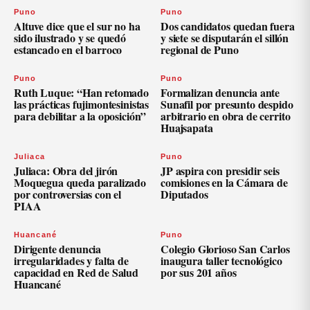
Puno
Puno
Altuve dice que el sur no ha
Dos candidatos quedan fuera
sido ilustrado y se quedó
y siete se disputarán el sillón
estancado en el barroco
regional de Puno
Puno
Puno
Ruth Luque: “Han retomado
Formalizan denuncia ante
las prácticas fujimontesinistas
Sunafil por presunto despido
para debilitar a la oposición”
arbitrario en obra de cerrito
Huajsapata
Juliaca
Puno
Juliaca: Obra del jirón
JP aspira con presidir seis
Moquegua queda paralizado
comisiones en la Cámara de
por controversias con el
Diputados
PIAA
Huancané
Puno
Dirigente denuncia
Colegio Glorioso San Carlos
irregularidades y falta de
inaugura taller tecnológico
capacidad en Red de Salud
por sus 201 años
Huancané