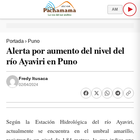
AM
Portada
›
Puno
Alerta por aumento del nivel del
río Ayaviri en Puno
Fredy Itusaca
02/04/2024
Según la Estación Hidrológica del río Ayaviri,
actualmente se encuentra en el umbral amarillo,
registrando un nivel de 1.84 metros, lo que indica una