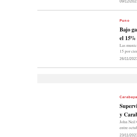
09/12/202
Puno
Bajo ga
el 15%
Las munici
15 por cie
26/11/202
Carabay
Supervi
y Cara
John Neil
entre octu
23/11/202