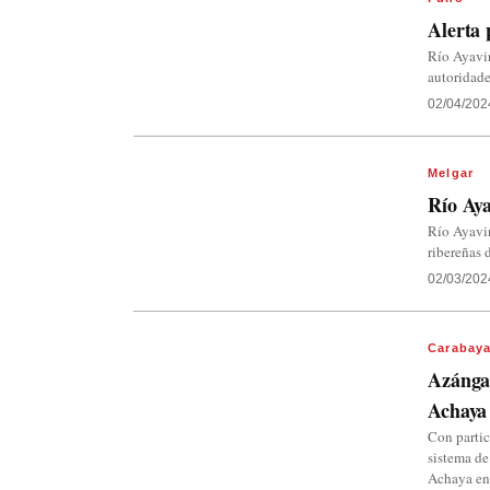
Alerta 
Río Ayavir
autoridade
02/04/202
Melgar
Río Aya
Río Ayavir
ribereñas 
02/03/202
Carabay
Azángar
Achaya 
Con partic
sistema de
Achaya en