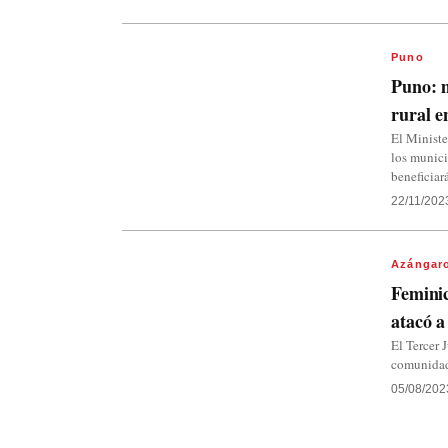
Puno
Puno: m
rural e
El Ministe
los munici
beneficiar
22/11/202
Azángar
Feminic
atacó a
El Tercer 
comunidad
05/08/202