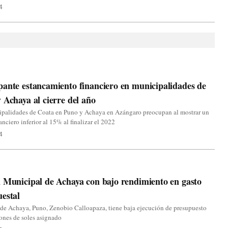
4
ante estancamiento financiero en municipalidades de
 Achaya al cierre del año
ipalidades de Coata en Puno y Achaya en Azángaro preocupan al mostrar un
anciero inferior al 15% al finalizar el 2022
4
 Municipal de Achaya con bajo rendimiento en gasto
estal
 de Achaya, Puno, Zenobio Calloapaza, tiene baja ejecución de presupuesto
ones de soles asignado