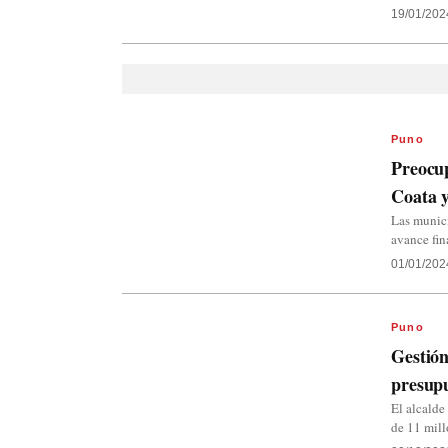
19/01/202
Puno
Preocup
Coata y
Las munic
avance fin
01/01/202
Puno
Gestión
presupu
El alcalde
de 11 mill