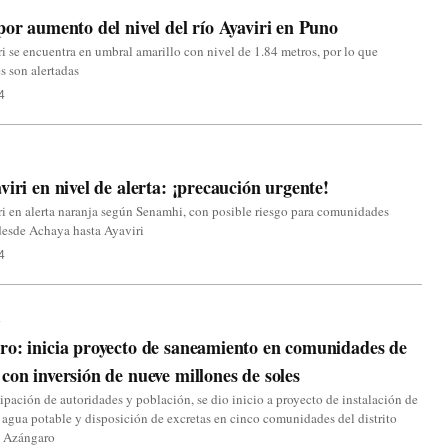
por aumento del nivel del río Ayaviri en Puno
i se encuentra en umbral amarillo con nivel de 1.84 metros, por lo que
s son alertadas
4
viri en nivel de alerta: ¡precaución urgente!
i en alerta naranja según Senamhi, con posible riesgo para comunidades
desde Achaya hasta Ayaviri
4
a
o: inicia proyecto de saneamiento en comunidades de
con inversión de nueve millones de soles
ipación de autoridades y población, se dio inicio a proyecto de instalación de
 agua potable y disposición de excretas en cinco comunidades del distrito
 Azángaro