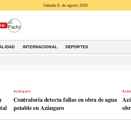
Sábado 8, de agosto 2026
AM
ALIDAD
INTERNACIONAL
DEPORTES
Azángaro
Azán
y
Contraloría detecta fallas en obra de agua
Azá
tal
potable en Azángaro
obr