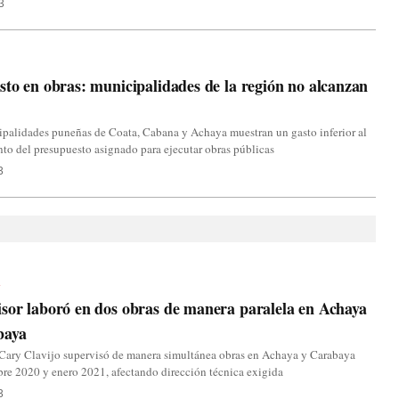
3
sto en obras: municipalidades de la región no alcanzan
palidades puneñas de Coata, Cabana y Achaya muestran un gasto inferior al
nto del presupuesto asignado para ejecutar obras públicas
3
a
sor laboró en dos obras de manera paralela en Achaya
baya
 Cary Clavijo supervisó de manera simultánea obras en Achaya y Carabaya
bre 2020 y enero 2021, afectando dirección técnica exigida
3