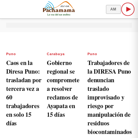
AM
Puno
Carabaya
Puno
Caos en la
Gobierno
Trabajadores de
Diresa Puno:
regional se
la DIRESA Puno
trasladan por
compromete
denuncian
tercera vez a
a resolver
traslado
60
reclamos de
improvisado y
trabajadores
Ayapata en
riesgo por
en solo 15
15 días
manipulación de
días
residuos
biocontaminados