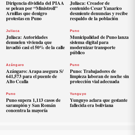
Dirigencia dividida del PIAA
Juliaca: Creador de
se pelean por “Ministroll”
contenido Cesar Yanarico
Arnillas que denigro
desmiente denuncias y recibe
protestas en Puno
respaldo de la población
Juliaca
Puno
Juliaca: Autoridades
Municipalidad de Puno lanza
demuelen vivienda que
sistema digital para
invadió casi el 50% de la calle
modernizar transporte
público
Azángaro
Puno
Azángaro: Arapa asegura S/
Puno: Trabajadores de
641,573 para el puente de
limpieza laboran de noche sin
Alto Ccalla
protección vial adecuada
Puno
Yunguyo
Puno supera 1,113 casos de
Yunguyo aclara que gestante
sarampión y San Román
fallecida era boliviana
concentra la mayoría