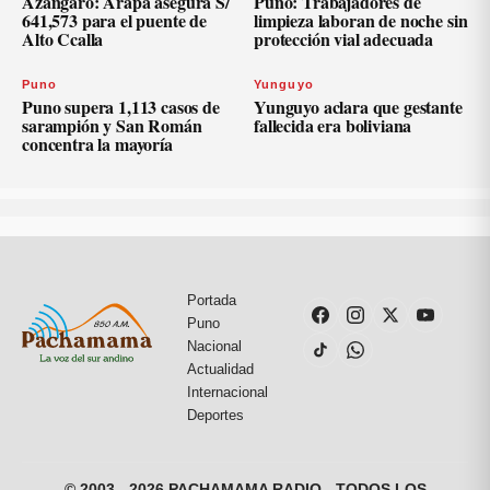
Azángaro: Arapa asegura S/
Puno: Trabajadores de
641,573 para el puente de
limpieza laboran de noche sin
Alto Ccalla
protección vial adecuada
Puno
Yunguyo
Puno supera 1,113 casos de
Yunguyo aclara que gestante
sarampión y San Román
fallecida era boliviana
concentra la mayoría
Portada
Puno
Nacional
Actualidad
Internacional
Deportes
© 2003 - 2026 PACHAMAMA RADIO - TODOS LOS