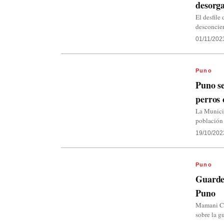
desorga
El desfile
desconcier
01/11/202
Puno
Puno se
perros 
La Municip
población
19/10/202
Puno
Guarder
Puno
Mamani Ca
sobre la g