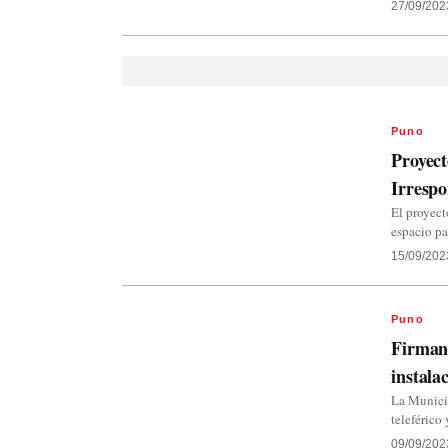
27/09/202
Puno
Proyect
Irrespo
El proyect
espacio pa
15/09/202
Puno
Firman 
instala
La Munici
teleférico
09/09/202