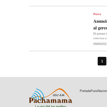
Puno
Anuncia
al gere
El primer 
convoca a
09/09/202
1
Portada
Puno
Nacion