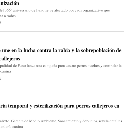
nización
 del 355º aniversario de Puno se ve afectado por caos organizativo que
ta a todos
3
 une en la lucha contra la rabia y la sobrepoblación de
callejeros
alidad de Puno lanza una campaña para castrar perros machos y controlar la
 canina
3
ía temporal y esterilización para perros callejeros en
lixto, Gerente de Medio Ambiente, Saneamiento y Servicios, revela detalles
uardería canina