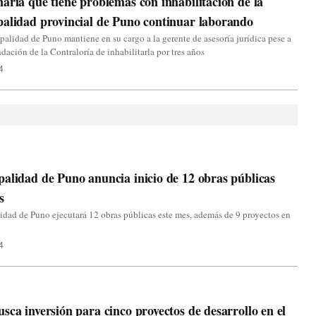
aria que tiene problemas con inhabilitación de la
alidad provincial de Puno continuar laborando
alidad de Puno mantiene en su cargo a la gerente de asesoría jurídica pese a
dación de la Contraloría de inhabilitarla por tres años
4
alidad de Puno anuncia inicio de 12 obras públicas
s
dad de Puno ejecutará 12 obras públicas este mes, además de 9 proyectos en
4
sca inversión para cinco proyectos de desarrollo en el