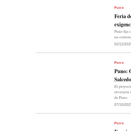
Puno
Feria d
exigenc
Puno fija 
un centena
02/12/202
Puno
Puno: O
Salced
El proyect
inversión 
de Puno.
07/10/202
Puno