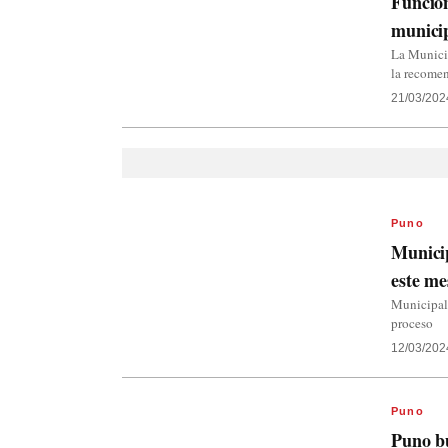
Funcion
municip
La Municip
la recomen
21/03/202
Puno
Municip
este me
Municipali
proceso
12/03/202
Puno
Puno bu