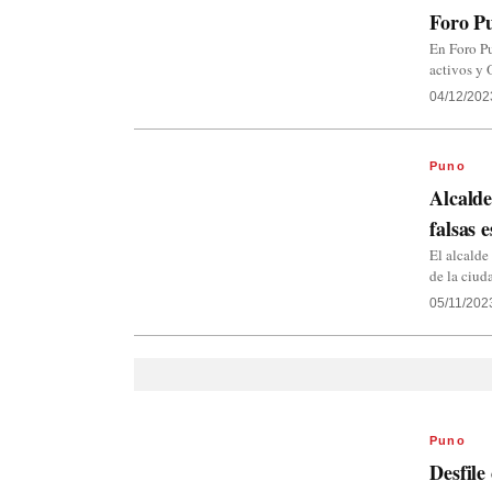
Foro Pu
En Foro Pu
activos y 
04/12/202
Puno
Alcalde
falsas 
El alcalde
de la ciud
05/11/202
Puno
Desfile